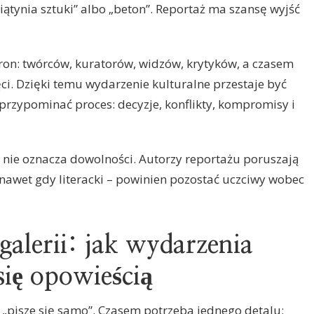
wiątynia sztuki” albo „beton”. Reportaż ma szansę wyjść
tron: twórców, kuratorów, widzów, krytyków, a czasem
ęci. Dzięki temu wydarzenie kulturalne przestaje być
przypominać proces: decyzje, konflikty, kompromisy i
a nie oznacza dowolności. Autorzy reportażu poruszają
– nawet gdy literacki – powinien pozostać uczciwy wobec
galerii: jak wydarzenia
 się opowieścią
 „pisze się samo”. Czasem potrzeba jednego detalu: