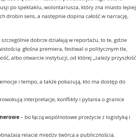
usji po spektaklu, wolontariusza, który zna miasto lepiej
ch drobin sens, a następnie dopina całość w narrację,
szczególnie dobrze działają w reportażu, to te, gdzie
wistością: głośna premiera, festiwal o politycznym tle,
ść, albo otwarcie instytucji, od której „zależy przyszłość
emocje i tempo, a także pokazują, kto ma dostęp do
rowokują interpretacje, konflikty i pytania o granice
enerowe
– bo łączą wspólnotowe przeżycie z logistyką i
bnażają relację między twórcą a publicznością.