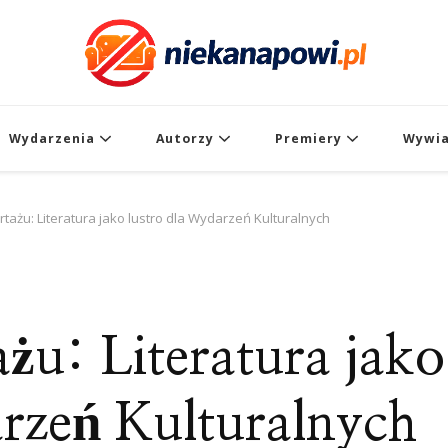
Wydarzenia
Autorzy
Premiery
Wywi
rtażu: Literatura jako lustro dla Wydarzeń Kulturalnych
żu: Literatura jako
arzeń Kulturalnych