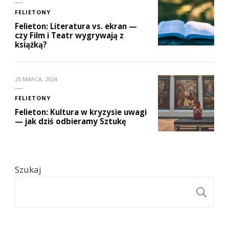
FELIETONY
Felieton: Literatura vs. ekran —
czy Film i Teatr wygrywają z
książką?
25 MARCA, 2024
FELIETONY
Felieton: Kultura w kryzysie uwagi
— jak dziś odbieramy Sztukę
Szukaj
S